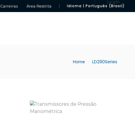
Login
Idioma | Português (Brasil)
Carreiras
Área Restrita
Home
LD290Series