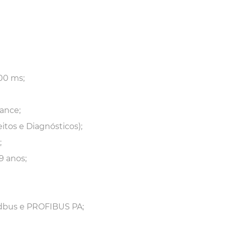
00 ms;
ance;
itos e Diagnósticos);
;
9 anos;
dbus e PROFIBUS PA;