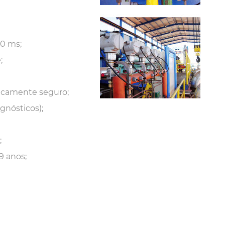
00 ms;
;
secamente seguro;
gnósticos);
;
9 anos;