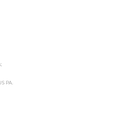
;
S PA.