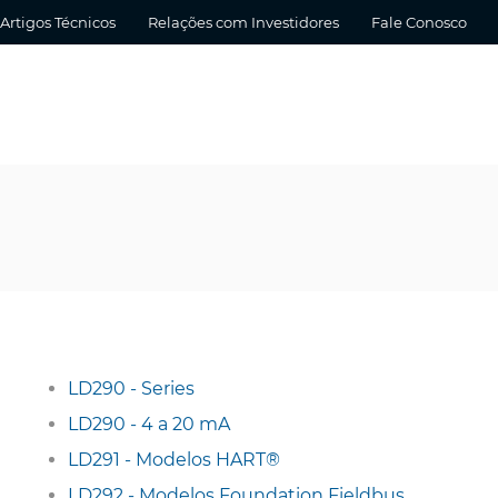
Artigos Técnicos
Relações com Investidores
Fale Conosco
LD290 - Series
LD290 - 4 a 20 mA
LD291 - Modelos HART®
LD292 - Modelos Foundation Fieldbus