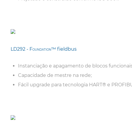
LD292 - F
™
fieldbus
OUNDATION
Instanciação e apagamento de blocos funcionais
Capacidade de mestre na rede;
Fácil upgrade para tecnologia HART
®
e PROFIBU