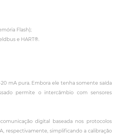
emória Flash);
eldbus e HART®.
-20 mA pura. Embora ele tenha somente saída
cessado permite o intercâmbio com sensores
omunicação digital baseada nos protocolos
 respectivamente, simplificando a calibração