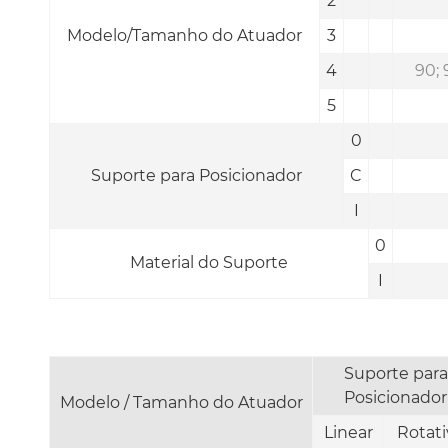
2
Modelo/Tamanho do Atuador
3
4
90; 
5
0
Suporte para Posicionador
C
I
0
Material do Suporte
I
Suporte para
Posicionador
Modelo / Tamanho do Atuador
Linear
Rotati