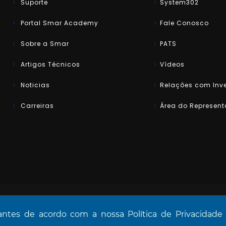
Suporte
System302
Portal Smar Academy
Fale Conosco
Sobre a Smar
PATS
Artigos Técnicos
Vídeos
Noticias
Relações com Inve
Carreiras
Área do Represent
hantes de acordo com a nossa Política de Privacidade
o.