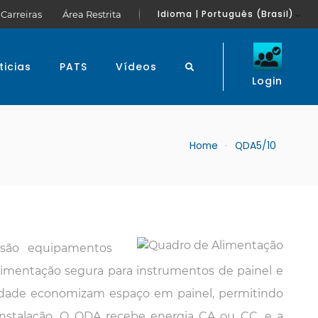
Idioma | Português (Brasil)
Carreiras
Área Restrita
ticias
PATS
Vídeos
Login
Home
QDA5/10
são equipamentos
limentação segura para instrumentos de painel e
idade economizam espaço em painel, permitindo
nstalação. O QDA recebe energia CA ou CC, e a