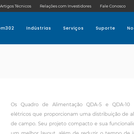
Artigos Técnicos
Relações com Investidores
Fale Conosco
em302
Indústrias
Serviços
Suporte
No
Os Quadro de Alimentação QDA-5 e QDA-10 
elétricos que proporcionam uma distribuição de a
de campo. Seu projeto compacto e sua funcional
um melhor layout, além de reduzir o tempo de i