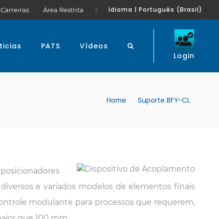
Idioma | Português (Brasil)
Carreiras
Área Restrita
ticias
PATS
Vídeos
Login
Home
Suporte BFY-CL
posicionadores
 diversos e variados modelos de elementos finais
controle modulante para processos que requerem,
maior que 100 mm.