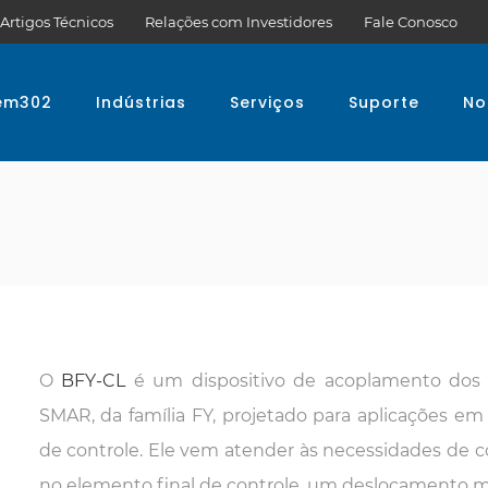
Artigos Técnicos
Relações com Investidores
Fale Conosco
em302
Indústrias
Serviços
Suporte
No
O
BFY-CL
é um dispositivo de acoplamento dos 
SMAR, da família FY, projetado para aplicações em
de controle. Ele vem atender às necessidades de 
no elemento final de controle, um deslocamento 