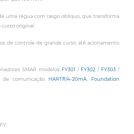
 de uma régua com rasgo oblíquo, que transforma
urso original.
ros de controle de grande curso até acionamento
cionadores SMAR modelos
FY301
/
FY302
/
FY303
/
lo de comunicação
HART®/4-20mA
,
Foundation
FY;