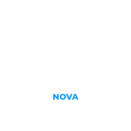
Linha
NOVA
Tecnologia O-PAS