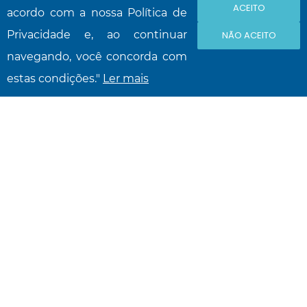
ACEITO
acordo com a nossa Política de
Privacidade e, ao continuar
NÃO ACEITO
navegando, você concorda com
estas condições."
Ler mais
Produtos
Instrumentos de Medição