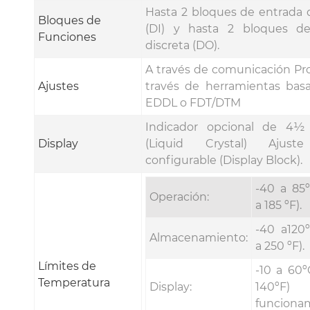
Hasta 2 bloques de entrada d
Bloques de
(DI) y hasta 2 bloques de
Funciones
discreta (DO).
A través de comunicación Pro
Ajustes
través de herramientas bas
EDDL o FDT/DTM
Indicador opcional de 4½ 
Display
(Liquid Crystal) Ajuste
configurable (Display Block).
-40 a 85
Operación:
a 185 ºF).
-40 a120
Almacenamiento:
a 250 ºF).
Límites de
-10 a 60º
Temperatura
Display:
140ºF
funciona