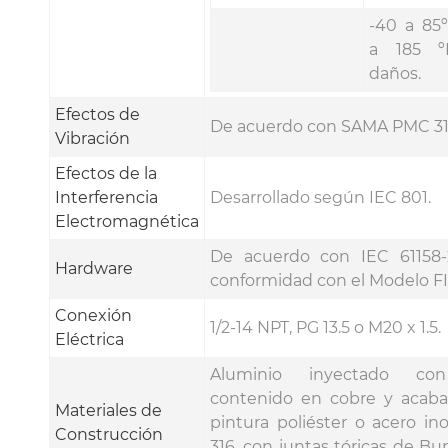
-40 a 85
a 185 º
daños.
Efectos de
De acuerdo con SAMA PMC 31.
Vibración
Efectos de la
Interferencia
Desarrollado según IEC 801.
Electromagnética
De acuerdo con IEC 61158
Hardware
conformidad con el Modelo F
Conexión
1/2-14 NPT, PG 13.5 o M20 x 1.5.
Eléctrica
Aluminio inyectado co
contenido en cobre y acab
Materiales de
pintura poliéster o acero in
Construcción
316, con juntas tóricas de B