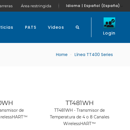
Idioma | Español (España)
arreras
Área restringida
ticias
PATS
Videos
Login
Home
Línea TT400 Series
roducto
Ver producto
00WH
TT481WH
ansmisor de
TT481WH - Transmisor de
irelessHART™
Temperatura de 4 o 8 Canales
WirelessHART™