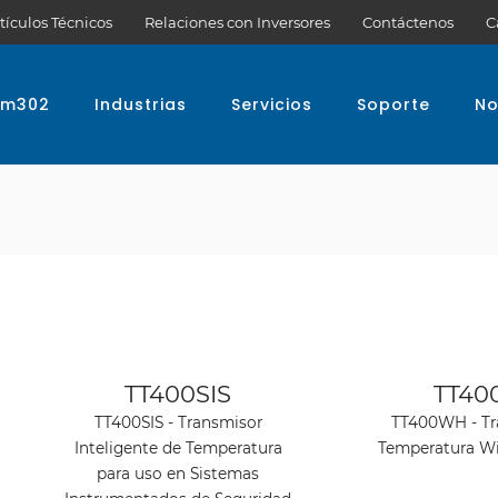
tículos Técnicos
Relaciones con Inversores
Contáctenos
C
em302
Industrias
Servicios
Soporte
No
Ver producto
Ver p
TT400SIS
TT4
TT400SIS - Transmisor
TT400WH - Tr
Inteligente de Temperatura
Temperatura W
para uso en Sistemas