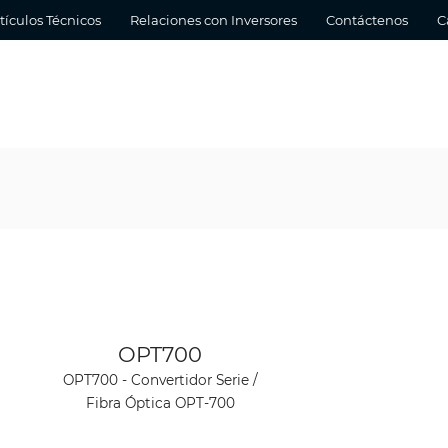
tículos Técnicos
Relaciones con Inversores
Contáctenos
C
Ver producto
OPT700
OPT700 - Convertidor Serie /
Fibra Óptica OPT-700