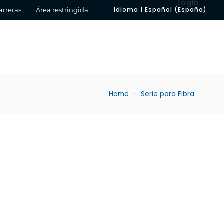
Login
Idioma | Español (España)
arreras
Área restringida
Home
Serie para Fibra