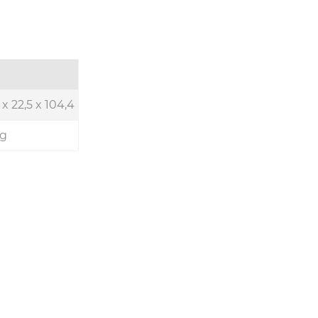
 x 22,5 x 104,4
 g