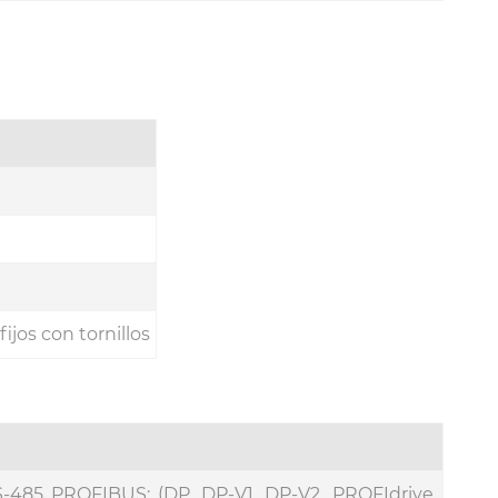
jos con tornillos
S-485 PROFIBUS: (DP, DP-V1, DP-V2, PROFIdrive,