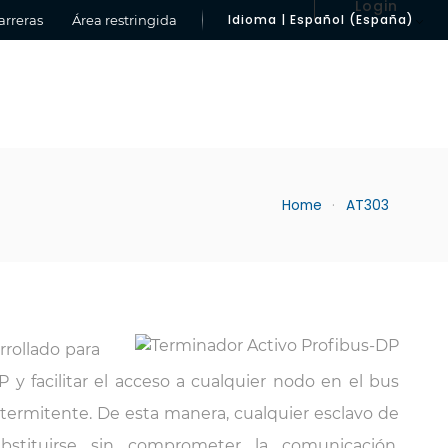
Login
Idioma | Español (España)
arreras
Área restringida
Home
AT303
rrollado para
y facilitar el acceso a cualquier nodo en el bus
termitente. De esta manera, cualquier esclavo de
stituirse sin comprometer la comunicación,