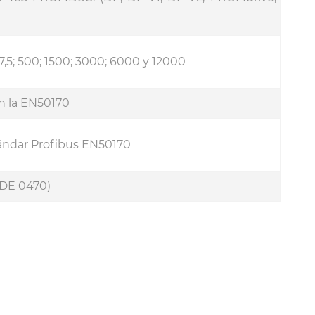
 187,5; 500; 1500; 3000; 6000 y 12000
on la EN50170
ándar Profibus EN50170
VDE 0470)