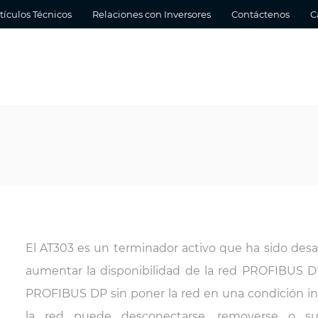
tículos Técnicos
Relaciones con Inversores
Contáctenos
C
El AT303 es un terminador activo que ha sido desa
aumentar la disponibilidad de la red PROFIBUS DP 
PROFIBUS DP sin poner la red en una condición in
la red puede desconectarse, removerse o sub