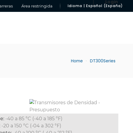
Login
Idioma | Español (España)
arreras
Área restringida
Home
DT300Series
e:
-40 a 85 °C (-40 a 185 °F)
:
-20 a 150 °C (-04 a 302 °F)
ento:
-40 a 100 °C (-40 a 212 °F)