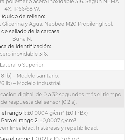
ra poliéster o acero inoxidable 316. Según NEMA
4X, IP66/68 W.
Líquido de relleno:
 Glicerina y Agua, Neobee M20 Propilenglicol.
s de sellado de la carcasa:
Buna N.
aca de identificación:
cero inoxidable 316.
Lateral o Superior.
18 lb) – Modelo sanitario.
26 lb) – Modelo industrial.
ación digital: de 0 a 32 segundos más el tiempo
de respuesta del sensor (0,2 s).
 el rango 1
: ±0,0004 g/cm³ (±0,1 °Bx)
Para el rango 2
: ±0,0007 g/cm³
yen linealidad, histéresis y repetibilidad.
Para el rango 1
: 0,021 x 10-³ g/cm³