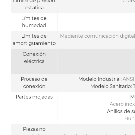
Límite de presión
7 MPa
estática
Límites de
humedad
Límites de
Mediante comunicación digital
amortiguamiento
Conexión
eléctrica
Proceso de
Modelo Industrial:
ANSI 
conexión
Modelo Sanitario:
T
Partes mojadas
M
Acero inox
Anillos de s
Buna
Piezas no