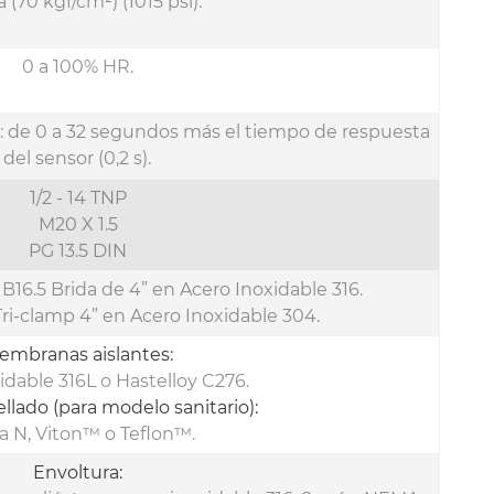
 (70 kgf/cm²) (1015 psi).
0 a 100% HR.
: de 0 a 32 segundos más el tiempo de respuesta
del sensor (0,2 s).
1/2 - 14 TNP
M20 X 1.5
PG 13.5 DIN
B16.5 Brida de 4” en Acero Inoxidable 316.
ri-clamp 4” en Acero Inoxidable 304.
embranas aislantes:
idable 316L o Hastelloy C276.
ellado (para modelo sanitario):
 N, Viton™ o Teflon™.
Envoltura: