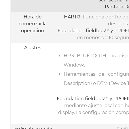
Pantalla Di
Hora de
HART
®
:
Funciona dentro de 
comenzar la
después 
operación
Foundation fieldbus™ y PROF
en menos de 10 segun
Ajustes
HI331 BLUETOOTH para disp
Windows;
Herramientas de configur
Description) o DTM (Device 
Foundation fieldbus™ y PROFI
mediante ajuste local con h
display. La configuración com