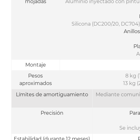
mojadas
Aluminio inyectado con pintu
Silicona (DC200/20, DC704),
Anillo
Pl
A
Montaje
Pesos
8 kg (
aproximados
13 kg (
Límites de amortiguamiento
Mediante comunic
Precisión
Para
Se inclu
Estabilidad (durante 12 meses)