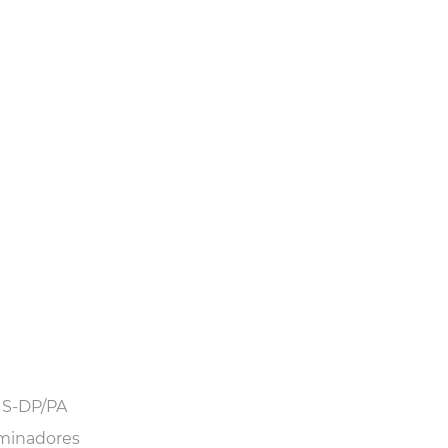
US-DP/PA
rminadores