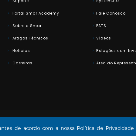
Suporte
System302
Portal Smar Academy
Fale Conosco
Sobre a Smar
PATS
Artigos Técnicos
Vídeos
Noticias
Relações com Inve
Carreiras
Área do Represent
hantes de acordo com a nossa Política de Privacidade
o.