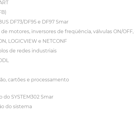
HART
FB)
IBUS DF73/DF95 e DF97 Smar
e motores, inversores de freqüência, válvulas ON/OFF, 
SCON, LOGICVIEW e NETCONF
os de redes industriais
EDDL
ação, cartões e processamento
ão do SYSTEM302 Smar
ão do sistema