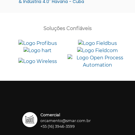
& Indústria 4.0" Havana - Cuba
Soluções Confiáveis
Comercial
orcamento@smar.com.br
+55 (16) 3946-3599