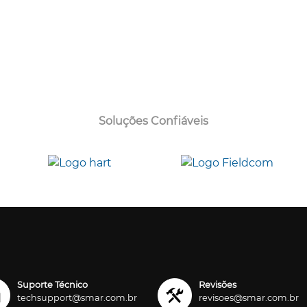
Soluções Confiáveis
Suporte Técnico
Revisões
techsupport@smar.com.br
revisoes@smar.com.br