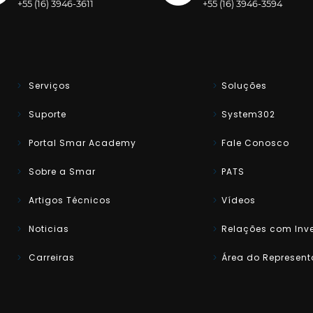
+55 (16) 3946-3611
+55 (16) 3946-3594
Serviços
Soluções
Suporte
System302
Portal Smar Academy
Fale Conosco
Sobre a Smar
PATS
Artigos Técnicos
Vídeos
Noticias
Relações com Inve
Carreiras
Área do Represent