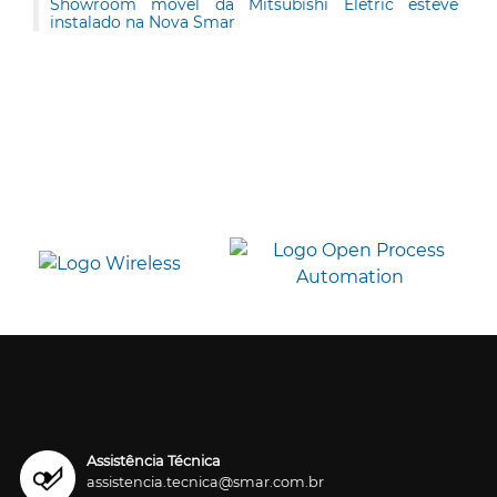
Showroom móvel da Mitsubishi Eletric esteve
instalado na Nova Smar
Assistência Técnica
assistencia.tecnica@smar.com.br