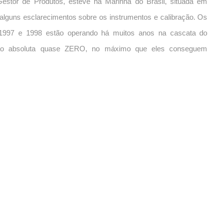
estor de Produtos, esteve na Marinha do Brasil, situada em
r alguns esclarecimentos sobre os instrumentos e calibração. Os
 1997 e 1998 estão operando há muitos anos na cascata do
são absoluta quase ZERO, no máximo que eles conseguem