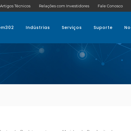
Artigos Técnicos
Relações com Investidores
Fale Conosco
em302
Indústrias
Serviços
Suporte
No