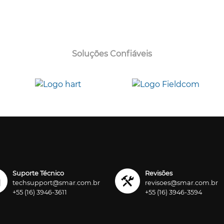
Soluções Confiáveis
Suporte Técnico
Revisões
techsupport@smar.com.br
revisoes@smar.com.br
+55 (16) 3946-3611
+55 (16) 3946-3594