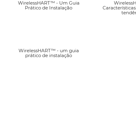
WirelessHART™ - Um Guia
Ver artigo
Wireless
Ver 
Prático de Instalação
Características
tendê
WirelessHART™ - um guia
Ver artigo
prático de instalação