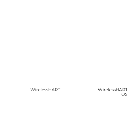
WirelessHART
Ver artigo
WirelessHART
Ver 
OS