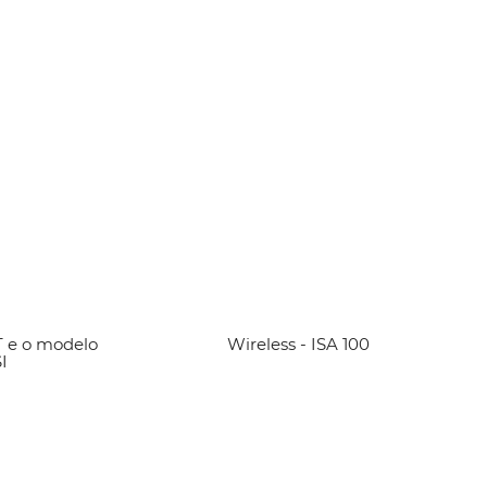
 e o modelo
artigo
Wireless - ISA 100
Ver artigo
I