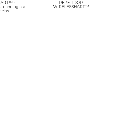
HART™ -
artigo
REPETIDOR
Ver artigo
, tecnologia e
WIRELESSHART™
ncias