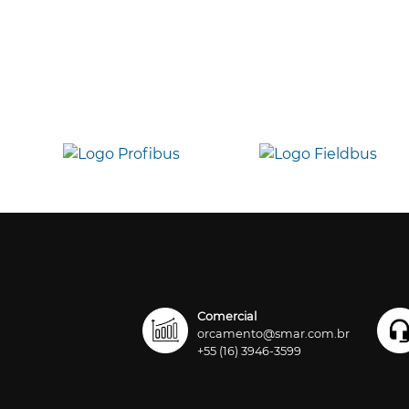
Comercial
orcamento@smar.com.br
+55 (16) 3946-3599