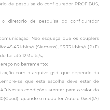
ório de pesquisa do configurador PROFIBUS,
o diretório de pesquisa do configurador
;
 comunicação. Não esqueça que os couplers
 45.45 kbits/s (Siemens), 93.75 kbits/s (P+F)
de ter até 12Mbits/s;
dereço no barramento;
trização com o arquivo gsd, que depende da
 Lembre-se que esta escolha deve estar de
O.Nestas condições atentar para o valor do
x80(Good), quando o modo for Auto e 0xc4(IA)