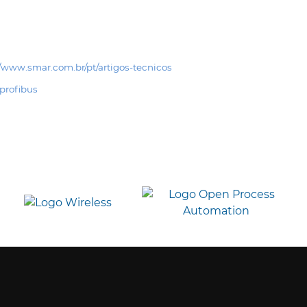
//www.smar.com.br/pt/artigos-tecnicos
profibus