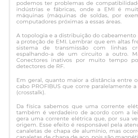
podemos ter problemas de compatibilidad
indústrias e fábricas, onde a EMI é mu
máquinas (máquinas de soldas, por exemp
computadores próximas a essas áreas.
A topologia e a distribuição do cabeamento
a proteção de EMI. Lembrar que em altas 
sistema de transmissão com linhas cru
espalhando-a de um circuito a outro. 
Conectores inativos por muito tempo po
detectores de RF.
Em geral, quanto maior a distância entre
cabo PROFIBUS que corre paralelamente a o
(crosstalk).
Da física sabemos que uma corrente elé
também é verdadeiro de acordo com a lei
gera uma corrente elétrica que, por sua v
origem. Esse efeito é responsável pela aten
canaletas de chapa de alumínio, mas ocor
canaletas de chapa de aço, pois são magnéti