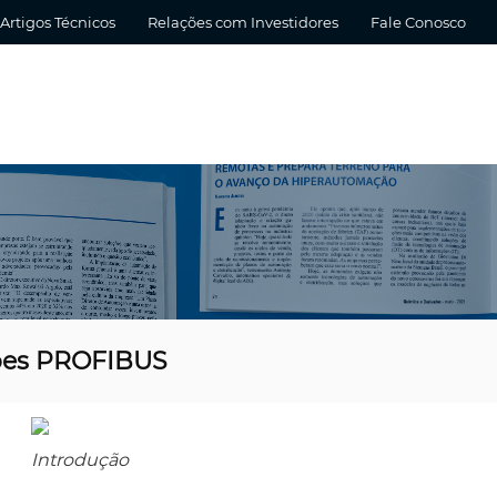
Artigos Técnicos
Relações com Investidores
Fale Conosco
ções PROFIBUS
Introdução