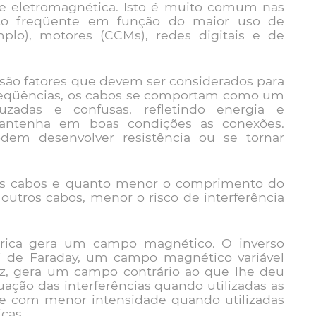
e eletromagnética. Isto é muito comum nas
ito freqüente em função do maior uso de
lo), motores (CCMs), redes digitais e de
 são fatores que devem ser considerados para
freqüências, os cabos se comportam como um
zadas e confusas, refletindo energia e
Mantenha em boas condições as conexões.
dem desenvolver resistência ou se tornar
 os cabos e quanto menor o comprimento do
utros cabos, menor o risco de interferência
trica gera um campo magnético. O inverso
 de Faraday, um campo magnético variável
ez, gera um campo contrário ao que lhe deu
uação das interferências quando utilizadas as
re com menor intensidade quando utilizadas
cas.